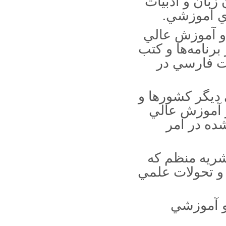
بان و ادبيات
اسماعیلی، مدیر شعبه انجمن ترویج زبان و ادب فارسی در
اي آموزشي.
استان سمنان
هیأت مدیرۀ جدید انجمن ترویج زبان و ادب فارسی
و آموزش عالي
ایران انتخاب شدند
رنامه‌ها و کتب
پیام تسلیت انجمن به مناسبت شهادت حاج قاسم
ات فارسي در
سلیمانی
فراخوان پانزدهمین گردهمایی بین المللی ترویج زبان
و ادب فارسی
ديگر کشورها و
دومین نشست کرسی مولوی پژوهی
و آموزش عالي
مراسم بزرگداشت ایرانشناس برجسته گرجی در
ده در امر
تفلیس برگزار شد
رونمایی از سردیس حافظ شیرازی در داغستان روسیه
ادای احترام معاون فرهنگی شهر کتاب به ناشر فقید
نشريه منظم که
ایتالیایی
و تحولات علمي
حافظ در زبان و ادبیات آلمانی
زندگی با زبان فارسی در اروگوئه
و آموزشي
امیر برزگر خراسانی درگذشت
تصحیح \"خوان الاخوان\" به کوشش سید علی اصغر
میرباقری فرد، احسان رئیسی