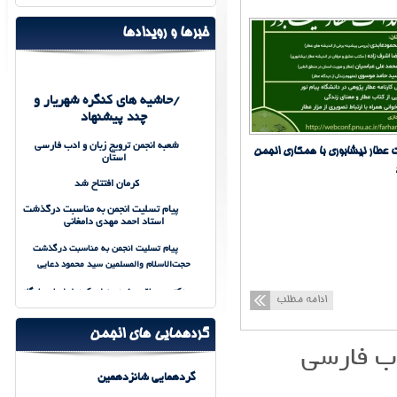
خبرها و رویدادها
/حاشیه های کنگره شهریار و
چند پیشنهاد
شعبه انجمن ترویج زبان و ادب فارسی
عطار نیشابوری با همکاری انجمن
استان
کرمان افتتاح شد
پیام تسلیت انجمن به مناسبت درگذشت
استاد احمد مهدی دامغانی
پیام تسلیت انجمن به مناسبت درگذشت
حجت‌الاسلام والمسلمین سید محمود دعایی
دکتر میرباقری فرد عنوان کرد:خراسان پایگاه
ادامه مطلب
و جایگاه زبان و ادب فارسی
پیکره زبان و ادب فارسی در استان‌های
گردهمایی های انجمن
کشور گسترده می‌شود
دب فارسی
دفتر انجمن ترویج زبان و ادب فارسی در
گردهمایی شانزدهمین
بیرجند افتتاح شد