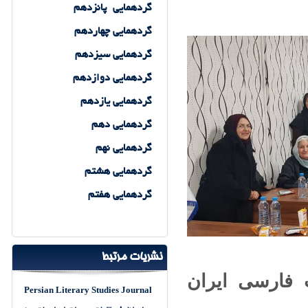
گردهمایی پانزدهم
تدوین سند جامع زبان و ادبیات
فارسی ضروری است
گردهمایی چهاردهم
دومین شماره نشریه مطالعات بین رشته ای
گردهمایی سیزدهم
ادبیات، هنر و علوم انسانی منتشر شد
دکترعبدالنبی اصطیف:رشد ادبیات تطبیقی
گردهمایی دوازدهم
نیازمند تفاهم و ارتباطات گسترده است
گردهمایی یازدهم
کارگروه پژوهشی ادبیات عامه و فرهنگ
برگزار کرد: تحلیل و بررسی پژوهش های
*فرهنگ و ادبیات عامه *استان کرمان
گردهمایی دهم
برگزاری اولین سخنرانی بین‌المللی تخصصی
گردهمایی نهم
کارگروه ادبیات تطبیقی انجمن ترویج زبان و ادب
فارسی ایران
گردهمایی هشتم
سومین نشست کارگروه
گردهمایی هفتم
ادبیات عامه
پیام دکتر دیوید دمراش به مناسبت انتشار
نشریه
بین رشته ای ادبیات، هنر و علوم انسانی
کارگروه پژوهشی مطالعات تاریخ ادبی برگزار
نشریات مرتبط
کرد: نقد کتاب تبار شناسی ادبیات و تاریخ
نگاری ادبی در ایران
 فارسی ایران
Persian Literary Studies Journal
برگزیدگان نخستین جشنواره کتاب سال
دینی کودک و نوجوان معرفی شدند