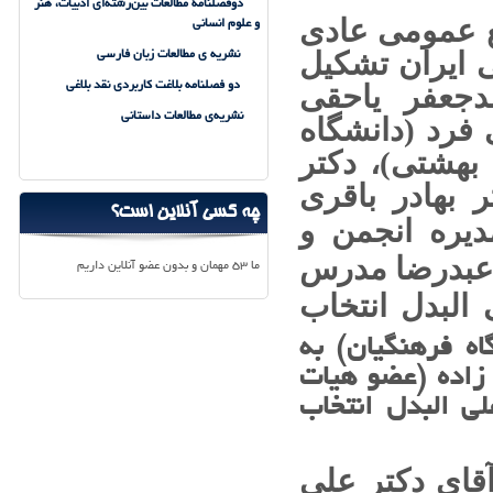
دوفصلنامۀ مطالعات بین‌رشته‌ای ادبیات، هنر
 اول بهمن ماه ۱۳۹۸ مجمع عمومی عادی
و علوم انسانی
ویل دورانت و تاریخ تمدن
ی ایران تشکیل
نشریه ی مطالعات زبان فارسی
انتشار اولین شماره نشریه علمی مطالعات بین رشته‌ای
ادبیات، هنر و علوم انسانی
مدجعفر یاحقی
دو فصلنامه بلاغت کاربردی نقد بلاغی
دومین نقد و بررسی کتاب‌های
نشریه‌ی مطالعات داستانی
تخصصی ادبیات تطبیقی برگزار شد
 فرد (دانشگاه
 بهشتی)، دکتر
خاوران نامه خوانی
تفاهم نامه همکاری با آکادمی علم
 بهادر باقری
چه کسی آنلاین است؟
هنری به وفاداری رخش
دیره انجمن
و
حسن زاده
:
هدف اصلی نقد هنری کشف لایه‌های
ر عبدرضا مدرس
پنهان معنایی متن است
ما 53 مهمان و بدون عضو آنلاین داریم
نخستین نشست کارگروه ادبیات
 البدل انتخاب
کودک و نوجوان برگزار شد
اه فرهنگیان) به
کرونا کرامتی‌مقدم را هم از زبان و ادبیات فارسی
گرفت
 زاده (عضو هیات
بزرگترین رویداد فرهنگی اردستان
ی البدل انتخاب
در قالب همایش ملی نقش اردستان در
تاریخ، فرهنگ و ادب ایران برگزار شد
شعر ها و افسانه ها، استخوان های محکم هنر هستند
قای دکتر علی
نشست مجازی «از گذشته ادبیات