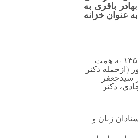
تطبیقی ایران» برگزار شد
هادر باقری به
ه عنوان خزانه
کودکان قلمرو دانسته‌ها و ندانسته‌ها را با کتاب
کشف می کنند
سیدحسین فاطمی استاد نامدار ادبیات دانشگاه
درگذشت
نخستین نشست کارگروه پژوهشی، ادبیات
عامه و فرهنگ برگزار شد
مضامین فکری مشترک نزد عطار و خیا
م
انجمن استادان زبان و ادبيات فارسي در سال ۱۳۵۰ به همت
استاد دانشگاه یزد عضو هیأت تحریریه مجله علمی
دانشگاه داکاا شد
 (ازجمله دکتر
دومین‌نشست «از هفت شهر عشق تا هزار
 سیدجعفر
وادیاندیشه» برگزار می‌شود
ادی، دکتر
پیوستن نشریه علمی مطالعات بین‌رشته‌ای
ادبیات، هنر و علوم انسانی دانشگاه بیرجند، به
نشریات انجمن ‏ترویج زبان و ادب فارسی ایرا
ن
پیام تسلیت به مناسبت درگذشت استاد برات
زنجانی
ستادان زبان و
پیام تسلیت انجمن به مناسبت درگذشت دکتر زهرا
استاد زاده
پیام تسلیت انجمن، به مناسبت درگذشت دکتر عصمت