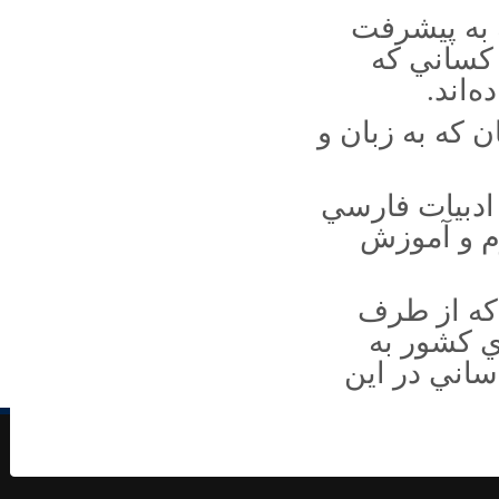
ه به پيشرفت
دکتر منیر داکیچ :ادبیات فارسی و ایران شناسی
بخشی از میراث فرهنگی مردم بوسنی است
ز کساني که
ظهیر احمد صدیقی، استاد ادبیات فارسی در شبه‌قاره
‌اند.
درگذشت
 که به زبان و
نشست هم اندیشی فعالان حوزه ادبیات کودک و
نوجوان برگزار شد
پیام تسلیت به مناسبت درگذشت استاد محسن
ادبيات فارسي
ابوالقاسمی
وم و آموزش
پیام تسلیت انجمن به مناسبت درگذشت استاد سلیم
نیساری
پیام رئیس انجمن به بزرگداشت استاد جعفر
 که از طرف
ابراهیمی (شاهد)
ي کشور به
پیام تسلیت انجمن به مناسبت درگذشت استاد حافظ
محمد طاهر علی
ساني در اين
جلسه‌ی دبیران علمی و اجرایی و اعضای کمیته‌های
سیزدهمین همایش انجمن ترویج با رییس پایگاه استنادی
علوم جهان اسلام ISC
افتتاح شعبه انجمن ترویج زبان و ادب فارسی در
استان رشت