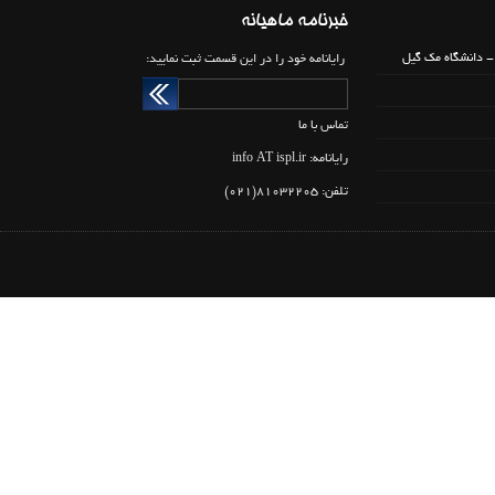
کتاب جویبار لحظه ها تالیف استاد محمد
خبرنامه ماهیانه
جعفر یاحقی به ایتالیایی ترجمه و متتشر
شد.
- دانشگاه مك گيل
رایانامه خود را در این قسمت ثبت نمایید:
پیام ریاست انجمن ترویج زبان و ادب
فارسی به بزرگداشت استاد معین
تماس با ما
تمدید عضویت در سال 97
رایانامه: info AT ispl.ir
عقد تفاهم نامه بین اتحادییه انجمن های علمی و
انجمن ترویج زبان و ادب فارسی
تلفن: 81032205(021)
سفر پنج روزه جناب آقای دکتر سیدعلی اصغر میر باقری
فرد به بوسنی و هرزگوین
افتتاح شعبه انجمن در استان آذربایجان غربی
پیام تسلیت انجمن به مناسبت درگذشت استاد
جمشید مظاهری (سروشیار)
نشست نقد و بررسی کتاب «تصحیح تازه از مکتوبات
مولانا» به تصحیح و تعلیقات جناب آقای دکتر توفیق سبحانی
"تصحیح ترجمه رساله قشیریه" به عنوان دوازدهمین
اثر از "مجموعه تحقیقات عرفانی"
دعوت مجمع عمومی عادی (فوق العاده) (نوبت دوم)
دفتر انجمن ترویج زبان و ادبیات فارسی شعبه شیراز